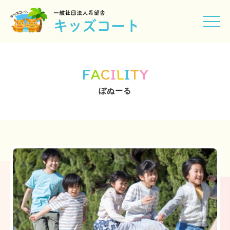
F
A
C
I
L
I
T
Y
ぼぬーる